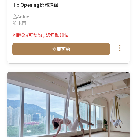
Hip Opening 開髖瑜伽
Ankie
屯門
剩餘6位可預約
,
總名額10個
立即預約