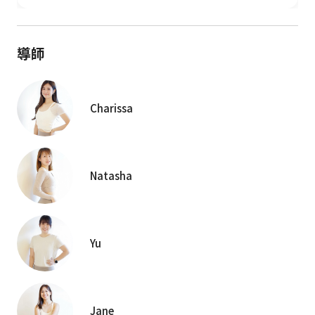
導師
Charissa
Natasha
Yu
Jane