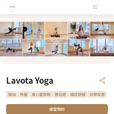
Lavota Yoga
瑜珈
伸展
身心靈放鬆
普拉提
痛症舒緩
初學友善
課堂預約